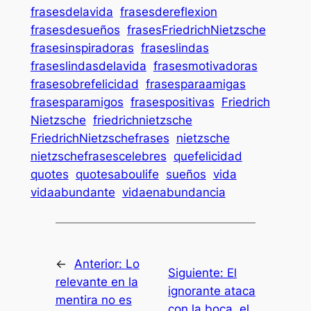
frasesdelavida
frasesdereflexion
frasesdesueños
frasesFriedrichNietzsche
frasesinspiradoras
fraseslindas
fraseslindasdelavida
frasesmotivadoras
frasesobrefelicidad
frasesparaamigas
frasesparamigos
frasespositivas
Friedrich
Nietzsche
friedrichnietzsche
FriedrichNietzschefrases
nietzsche
nietzschefrasescelebres
quefelicidad
quotes
quotesaboulife
sueños
vida
vidaabundante
vidaenabundancia
←
Anterior:
Lo
Siguiente:
El
relevante en la
ignorante ataca
mentira no es
con la boca, el