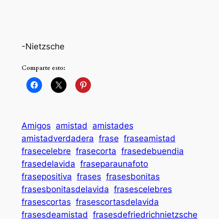
-Nietzsche
Comparte esto:
Amigos
amistad
amistades
amistadverdadera
frase
fraseamistad
frasecelebre
frasecorta
frasedebuendia
frasedelavida
fraseparaunafoto
frasepositiva
frases
frasesbonitas
frasesbonitasdelavida
frasescelebres
frasescortas
frasescortasdelavida
frasesdeamistad
frasesdefriedrichnietzsche