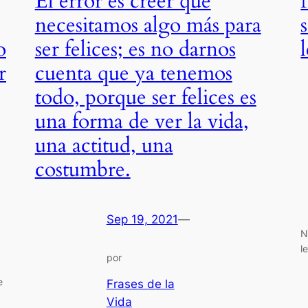
El error es creer que
necesitamos algo más para
o
ser felices; es no darnos
r
cuenta que ya tenemos
todo, porque ser felices es
una forma de ver la vida,
una actitud, una
costumbre.
Sep 19, 2021
—
N
l
por
e
Frases de la
Vida