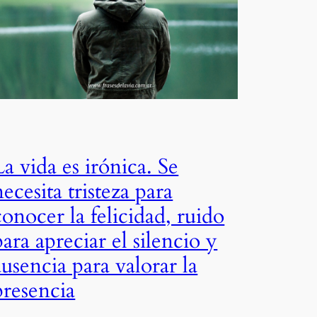
La vida es irónica. Se
necesita tristeza para
conocer la felicidad, ruido
para apreciar el silencio y
ausencia para valorar la
presencia