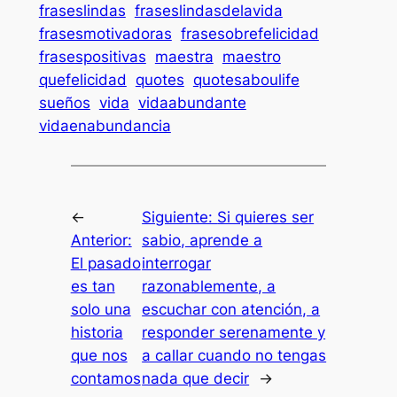
fraseslindas
fraseslindasdelavida
frasesmotivadoras
frasesobrefelicidad
frasespositivas
maestra
maestro
quefelicidad
quotes
quotesaboulife
sueños
vida
vidaabundante
vidaenabundancia
←
Siguiente:
Si quieres ser
Anterior:
sabio, aprende a
El pasado
interrogar
es tan
razonablemente, a
solo una
escuchar con atención, a
historia
responder serenamente y
que nos
a callar cuando no tengas
contamos
nada que decir
→