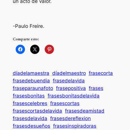
un acto de valor.
-Paulo Freire.
Comparte esto:
díadelamaestra
díadelmaestro
frasecorta
frasedebuendia
frasedelavida
fraseparaunafoto
frasepositiva
frases
frasesbonitas
frasesbonitasdelavida
frasescelebres
frasescortas
frasescortasdelavida
frasesdeamistad
frasesdelavida
frasesdereflexion
frasesdesueños
frasesinspiradoras