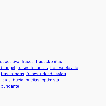
asepositiva
frases
frasesbonitas
sdeangel
frasesdehuellas
frasesdelavida
fraseslindas
fraseslindasdelavida
listas
huela
huellas
optimista
abundante