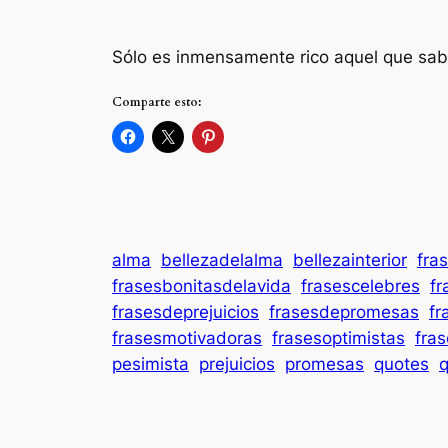
Sólo es inmensamente rico aquel que sab
Comparte esto:
alma
bellezadelalma
bellezainterior
fra
frasesbonitasdelavida
frasescelebres
fr
frasesdeprejuicios
frasesdepromesas
fr
frasesmotivadoras
frasesoptimistas
fra
pesimista
prejuicios
promesas
quotes
q