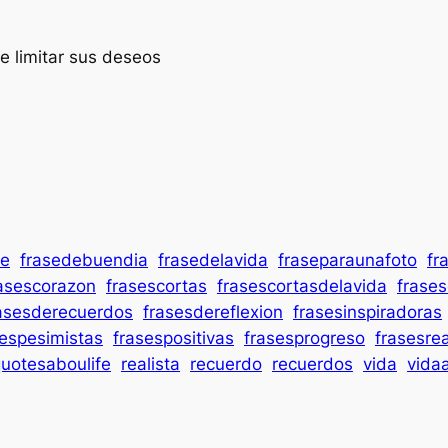
e limitar sus deseos
se
frasedebuendia
frasedelavida
fraseparaunafoto
fr
asescorazon
frasescortas
frasescortasdelavida
frase
asesderecuerdos
frasesdereflexion
frasesinspiradoras
sespesimistas
frasespositivas
frasesprogreso
frasesrea
uotesaboulife
realista
recuerdo
recuerdos
vida
vida