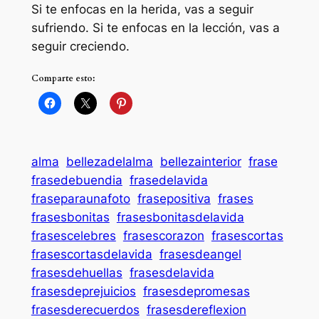
Si te enfocas en la herida, vas a seguir
sufriendo. Si te enfocas en la lección, vas a
seguir creciendo.
Comparte esto:
alma
bellezadelalma
bellezainterior
frase
frasedebuendia
frasedelavida
fraseparaunafoto
frasepositiva
frases
frasesbonitas
frasesbonitasdelavida
frasescelebres
frasescorazon
frasescortas
frasescortasdelavida
frasesdeangel
frasesdehuellas
frasesdelavida
frasesdeprejuicios
frasesdepromesas
frasesderecuerdos
frasesdereflexion