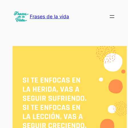
Saltar
al
Frases de la vida
contenido