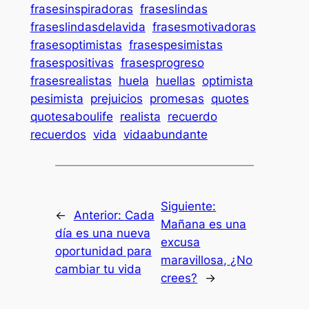
frasesinspiradoras
fraseslindas
fraseslindasdelavida
frasesmotivadoras
frasesoptimistas
frasespesimistas
frasespositivas
frasesprogreso
frasesrealistas
huela
huellas
optimista
pesimista
prejuicios
promesas
quotes
quotesaboulife
realista
recuerdo
recuerdos
vida
vidaabundante
Siguiente:
←
Anterior:
Cada
Mañana es una
día es una nueva
excusa
oportunidad para
maravillosa, ¿No
cambiar tu vida
crees?
→