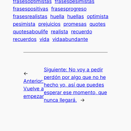
frasesoptimistas
frasespesimistas
frasespositivas
frasesprogreso
frasesrealistas
huella
huellas
optimista
pesimista
prejuicios
promesas
quotes
quotesaboulife
realista
recuerdo
recuerdos
vida
vidaabundante
Siguiente:
No voy a pedir
←
perdón por algo que no he
Anterior:
hecho yo, así que puedes
Vuelve a
esperar ese momento, que
empezar
nunca llegará.
→