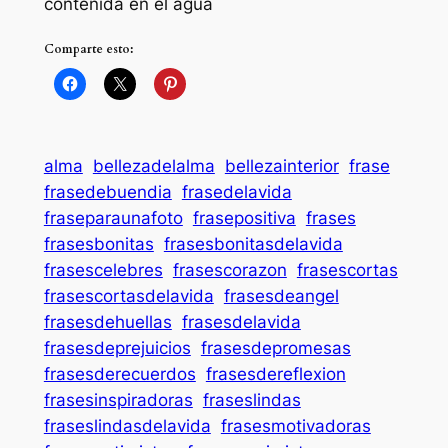
contenida en el agua
Comparte esto:
alma
bellezadelalma
bellezainterior
frase
frasedebuendia
frasedelavida
fraseparaunafoto
frasepositiva
frases
frasesbonitas
frasesbonitasdelavida
frasescelebres
frasescorazon
frasescortas
frasescortasdelavida
frasesdeangel
frasesdehuellas
frasesdelavida
frasesdeprejuicios
frasesdepromesas
frasesderecuerdos
frasesdereflexion
frasesinspiradoras
fraseslindas
fraseslindasdelavida
frasesmotivadoras