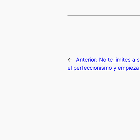
←
Anterior:
No te limites a s
el perfeccionismo y empieza a