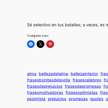
Sé selectivo en tus batallas; a veces, es
Comparte esto:
alma
bellezadelalma
bellezainterior
fra
frasesbonitasdelavida
frasescelebres
fr
frasesdeprejuicios
frasesdepromesas
fr
frasesmotivadoras
frasesoptimistas
fra
pesimista
prejuicios
promesas
quotes
q