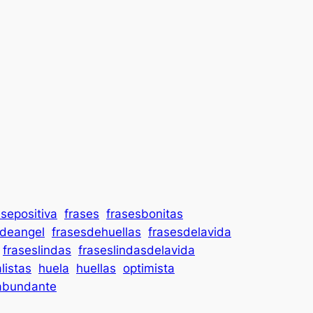
asepositiva
frases
frasesbonitas
sdeangel
frasesdehuellas
frasesdelavida
fraseslindas
fraseslindasdelavida
listas
huela
huellas
optimista
abundante