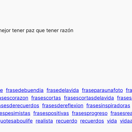
 mejor tener paz que tener razón
se
frasedebuendia
frasedelavida
fraseparaunafoto
fr
asescorazon
frasescortas
frasescortasdelavida
frase
asesderecuerdos
frasesdereflexion
frasesinspiradoras
sespesimistas
frasespositivas
frasesprogreso
frasesrea
uotesaboulife
realista
recuerdo
recuerdos
vida
vida