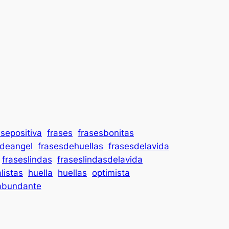
asepositiva
frases
frasesbonitas
sdeangel
frasesdehuellas
frasesdelavida
fraseslindas
fraseslindasdelavida
listas
huella
huellas
optimista
abundante