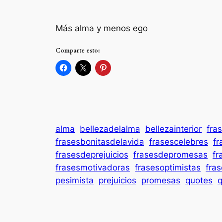
Más alma y menos ego
Comparte esto:
alma
bellezadelalma
bellezainterior
fra
frasesbonitasdelavida
frasescelebres
fr
frasesdeprejuicios
frasesdepromesas
fr
frasesmotivadoras
frasesoptimistas
fra
pesimista
prejuicios
promesas
quotes
q