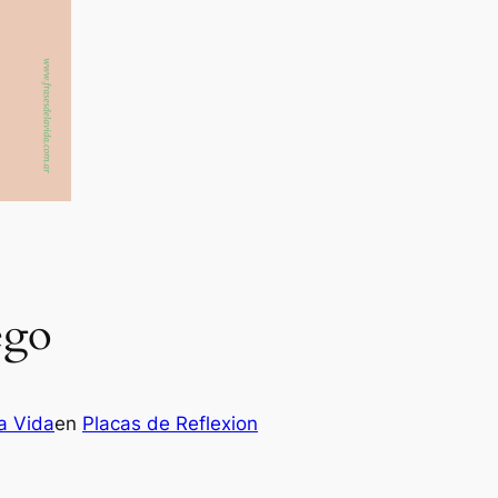
ego
a Vida
en
Placas de Reflexion