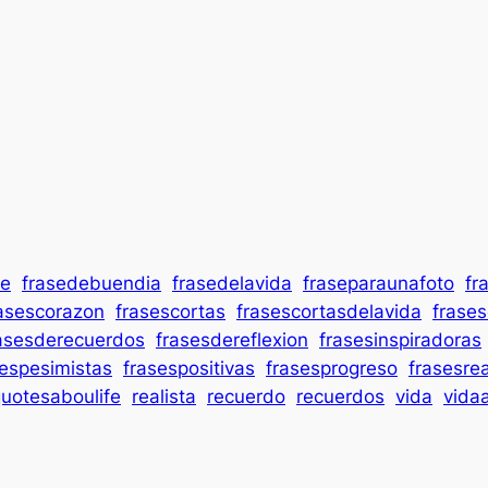
se
frasedebuendia
frasedelavida
fraseparaunafoto
fr
asescorazon
frasescortas
frasescortasdelavida
frase
asesderecuerdos
frasesdereflexion
frasesinspiradoras
sespesimistas
frasespositivas
frasesprogreso
frasesrea
uotesaboulife
realista
recuerdo
recuerdos
vida
vida