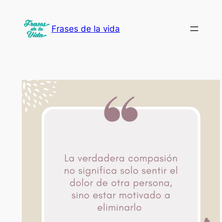
Saltar
al
Frases de la vida
contenido