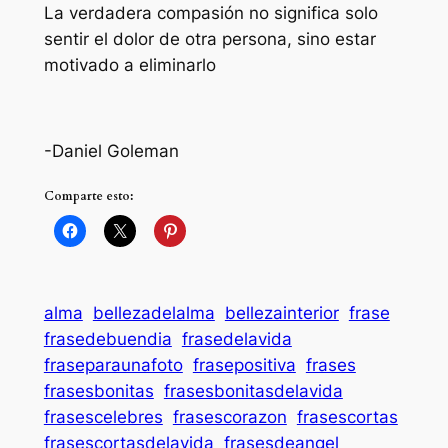
La verdadera compasión no significa solo
sentir el dolor de otra persona, sino estar
motivado a eliminarlo
-Daniel Goleman
Comparte esto:
alma
bellezadelalma
bellezainterior
frase
frasedebuendia
frasedelavida
fraseparaunafoto
frasepositiva
frases
frasesbonitas
frasesbonitasdelavida
frasescelebres
frasescorazon
frasescortas
frasescortasdelavida
frasesdeangel