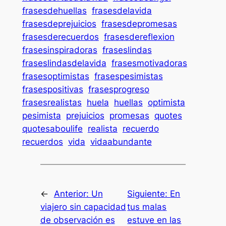
frasesdehuellas
frasesdelavida
frasesdeprejuicios
frasesdepromesas
frasesderecuerdos
frasesdereflexion
frasesinspiradoras
fraseslindas
fraseslindasdelavida
frasesmotivadoras
frasesoptimistas
frasespesimistas
frasespositivas
frasesprogreso
frasesrealistas
huela
huellas
optimista
pesimista
prejuicios
promesas
quotes
quotesaboulife
realista
recuerdo
recuerdos
vida
vidaabundante
←
Anterior:
Un
Siguiente:
En
viajero sin capacidad
tus malas
de observación es
estuve en las