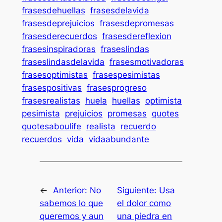
frasesdehuellas
frasesdelavida
frasesdeprejuicios
frasesdepromesas
frasesderecuerdos
frasesdereflexion
frasesinspiradoras
fraseslindas
fraseslindasdelavida
frasesmotivadoras
frasesoptimistas
frasespesimistas
frasespositivas
frasesprogreso
frasesrealistas
huela
huellas
optimista
pesimista
prejuicios
promesas
quotes
quotesaboulife
realista
recuerdo
recuerdos
vida
vidaabundante
←
Anterior:
No
Siguiente:
Usa
sabemos lo que
el dolor como
queremos y aun
una piedra en