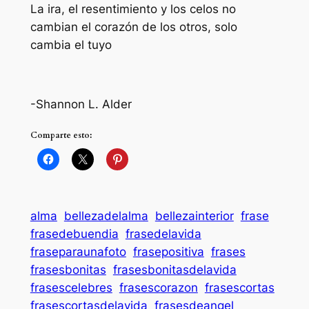
La ira, el resentimiento y los celos no
cambian el corazón de los otros, solo
cambia el tuyo
-Shannon L. Alder
Comparte esto:
alma
bellezadelalma
bellezainterior
frase
frasedebuendia
frasedelavida
fraseparaunafoto
frasepositiva
frases
frasesbonitas
frasesbonitasdelavida
frasescelebres
frasescorazon
frasescortas
frasescortasdelavida
frasesdeangel