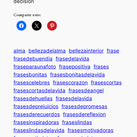
decisión
Comparte esto:
alma
bellezadelalma
bellezainterior
frase
frasedebuendia
frasedelavida
fraseparaunafoto
frasepositiva
frases
frasesbonitas
frasesbonitasdelavida
frasescelebres
frasescorazon
frasescortas
frasescortasdelavida
frasesdeangel
frasesdehuellas
frasesdelavida
frasesdeprejuicios
frasesdepromesas
frasesderecuerdos
frasesdereflexion
frasesinspiradoras
fraseslindas
fraseslindasdelavida
frasesmotivadoras