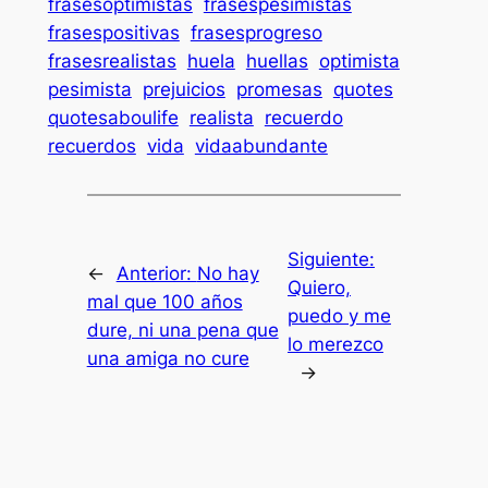
frasesoptimistas
frasespesimistas
frasespositivas
frasesprogreso
frasesrealistas
huela
huellas
optimista
pesimista
prejuicios
promesas
quotes
quotesaboulife
realista
recuerdo
recuerdos
vida
vidaabundante
Siguiente:
←
Anterior:
No hay
Quiero,
mal que 100 años
puedo y me
dure, ni una pena que
lo merezco
una amiga no cure
→