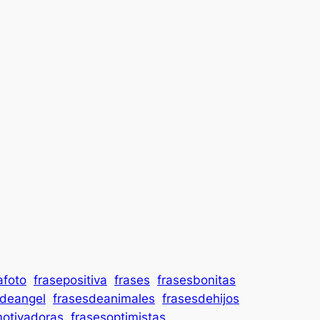
afoto
frasepositiva
frases
frasesbonitas
sdeangel
frasesdeanimales
frasesdehijos
motivadoras
frasesoptimistas