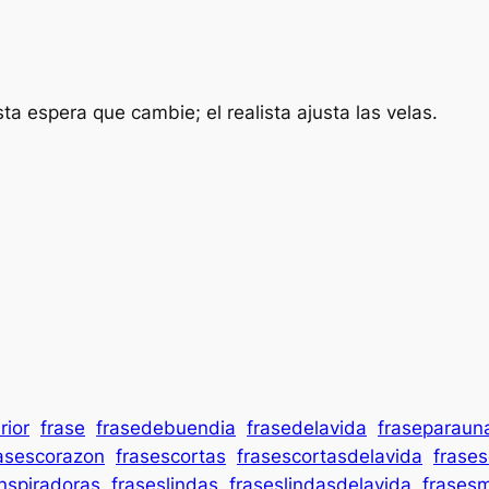
sta espera que cambie; el realista ajusta las velas.
rior
frase
frasedebuendia
frasedelavida
fraseparaun
asescorazon
frasescortas
frasescortasdelavida
frase
inspiradoras
fraseslindas
fraseslindasdelavida
frases