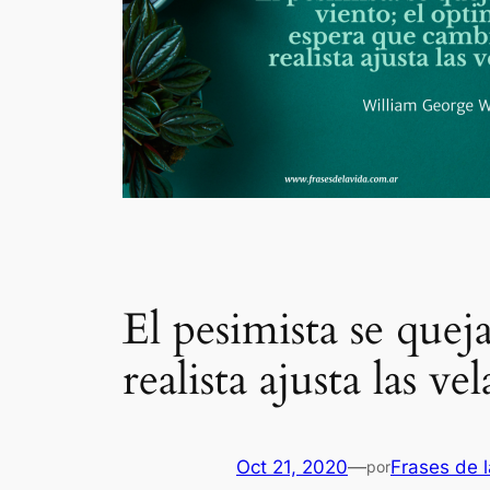
El pesimista se quej
realista ajusta las vel
Oct 21, 2020
—
Frases de 
por