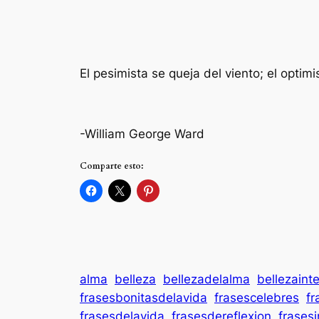
El pesimista se queja del viento; el optimi
-William George Ward
Comparte esto:
alma
belleza
bellezadelalma
bellezainte
frasesbonitasdelavida
frasescelebres
fr
frasesdelavida
frasesdereflexion
frases