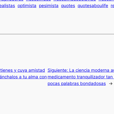
ealistas
optimista
pesimista
quotes
quotesaboulife
r
tienes y cuya amistad
Siguiente:
La ciencia moderna a
ánchalos a tu alma con
medicamento tranquilizador tan 
pocas palabras bondadosas
→