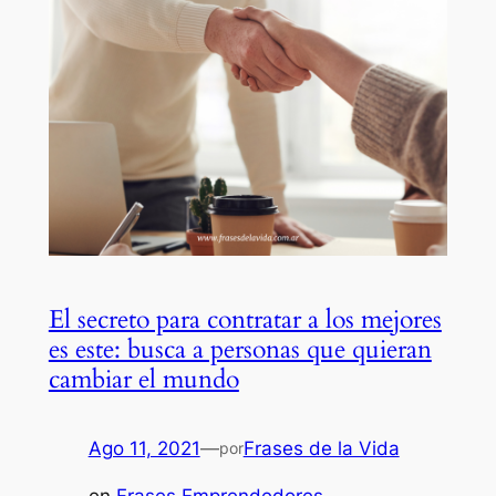
El secreto para contratar a los mejores
es este: busca a personas que quieran
cambiar el mundo
Ago 11, 2021
—
Frases de la Vida
por
en
Frases Emprendedores