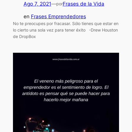
Ago 7, 2021
—
Frases de la Vida
por
en
Frases Emprendedores
No te preocupes por fracasar. Sólo tienes que estar en
lo cierto una sola vez para tener éxito -Drew Houston
de DropBox