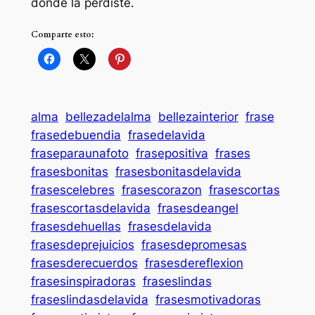
donde la perdiste.
Comparte esto:
alma
bellezadelalma
bellezainterior
frase
frasedebuendia
frasedelavida
fraseparaunafoto
frasepositiva
frases
frasesbonitas
frasesbonitasdelavida
frasescelebres
frasescorazon
frasescortas
frasescortasdelavida
frasesdeangel
frasesdehuellas
frasesdelavida
frasesdeprejuicios
frasesdepromesas
frasesderecuerdos
frasesdereflexion
frasesinspiradoras
fraseslindas
fraseslindasdelavida
frasesmotivadoras