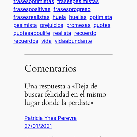
frasesoptimistas
frasespesimistas
frasespositivas
frasesprogreso
frasesrealistas
huela
huellas
optimista
pesimista
prejuicios
promesas
quotes
quotesaboulife
realista
recuerdo
recuerdos
vida
vidaabundante
Comentarios
Una respuesta a «Deja de
buscar felicidad en el mismo
lugar donde la perdiste»
Patricia Ynes Pereyra
27/01/2021