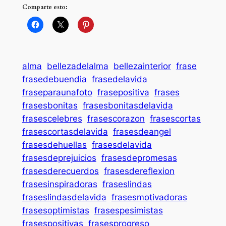
Comparte esto:
alma
bellezadelalma
bellezainterior
frase
frasedebuendia
frasedelavida
fraseparaunafoto
frasepositiva
frases
frasesbonitas
frasesbonitasdelavida
frasescelebres
frasescorazon
frasescortas
frasescortasdelavida
frasesdeangel
frasesdehuellas
frasesdelavida
frasesdeprejuicios
frasesdepromesas
frasesderecuerdos
frasesdereflexion
frasesinspiradoras
fraseslindas
fraseslindasdelavida
frasesmotivadoras
frasesoptimistas
frasespesimistas
frasespositivas
frasesprogreso