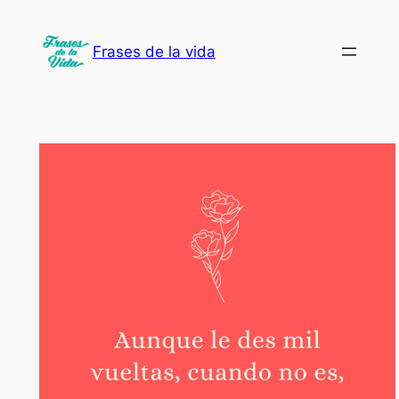
Saltar
al
Frases de la vida
contenido