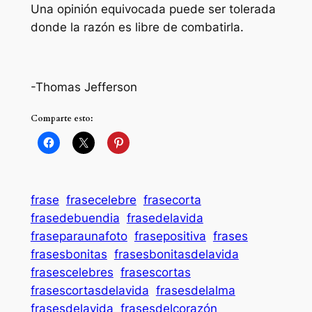
Una opinión equivocada puede ser tolerada
donde la razón es libre de combatirla.
-Thomas Jefferson
Comparte esto:
frase
frasecelebre
frasecorta
frasedebuendia
frasedelavida
fraseparaunafoto
frasepositiva
frases
frasesbonitas
frasesbonitasdelavida
frasescelebres
frasescortas
frasescortasdelavida
frasesdelalma
frasesdelavida
frasesdelcorazón