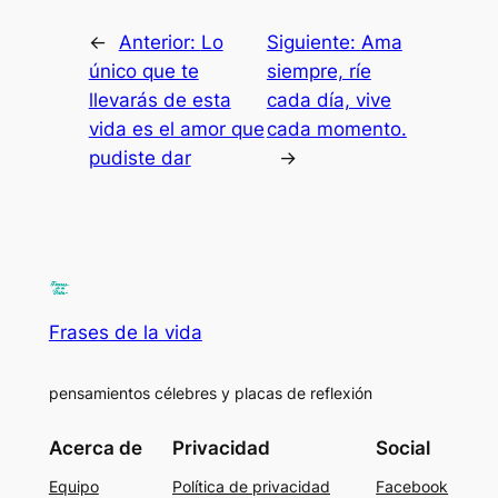
←
Anterior:
Lo
Siguiente:
Ama
único que te
siempre, ríe
llevarás de esta
cada día, vive
vida es el amor que
cada momento.
pudiste dar
→
Frases de la vida
pensamientos célebres y placas de reflexión
Acerca de
Privacidad
Social
Equipo
Política de privacidad
Facebook