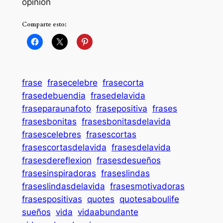
opinión
Comparte esto:
frase
frasecelebre
frasecorta
frasedebuendia
frasedelavida
fraseparaunafoto
frasepositiva
frases
frasesbonitas
frasesbonitasdelavida
frasescelebres
frasescortas
frasescortasdelavida
frasesdelavida
frasesdereflexion
frasesdesueños
frasesinspiradoras
fraseslindas
fraseslindasdelavida
frasesmotivadoras
frasespositivas
quotes
quotesaboulife
sueños
vida
vidaabundante