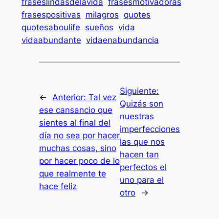
fraseslindasdelavida
frasesmotivadoras
frasespositivas
milagros
quotes
quotesaboulife
sueños
vida
vidaabundante
vidaenabundancia
Siguiente:
←
Anterior:
Tal vez
Quizás son
ese cansancio que
nuestras
sientes al final del
imperfecciones
día no sea por hacer
las que nos
muchas cosas, sino
hacen tan
por hacer poco de lo
perfectos el
que realmente te
uno para el
hace feliz
otro
→