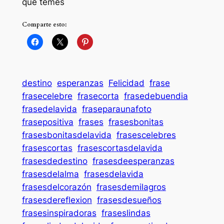
que temes
Comparte esto:
destino
esperanzas
Felicidad
frase
frasecelebre
frasecorta
frasedebuendia
frasedelavida
fraseparaunafoto
frasepositiva
frases
frasesbonitas
frasesbonitasdelavida
frasescelebres
frasescortas
frasescortasdelavida
frasesdedestino
frasesdeesperanzas
frasesdelalma
frasesdelavida
frasesdelcorazón
frasesdemilagros
frasesdereflexion
frasesdesueños
frasesinspiradoras
fraseslindas