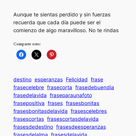
Aunque te sientas perdido y sin fuerzas
recuerda que cada día puede ser el
comienzo de algo maravilloso. No te rindas
Comparte esto:
destino
esperanzas
Felicidad
frase
frasecelebre
frasecorta
frasedebuendia
frasedelavida
fraseparaunafoto
frasepositiva
frases
frasesbonitas
frasesbonitasdelavida
frasescelebres
frasescortas
frasescortasdelavida
frasesdedestino
frasesdeesperanzas
frasesdelalma
frasesdelavida