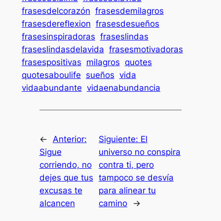
frasesdelcorazón
frasesdemilagros
frasesdereflexion
frasesdesueños
frasesinspiradoras
fraseslindas
fraseslindasdelavida
frasesmotivadoras
frasespositivas
milagros
quotes
quotesaboulife
sueños
vida
vidaabundante
vidaenabundancia
←
Anterior:
Siguiente:
El
Sigue
universo no conspira
corriendo, no
contra ti, pero
dejes que tus
tampoco se desvía
excusas te
para alinear tu
alcancen
camino
→