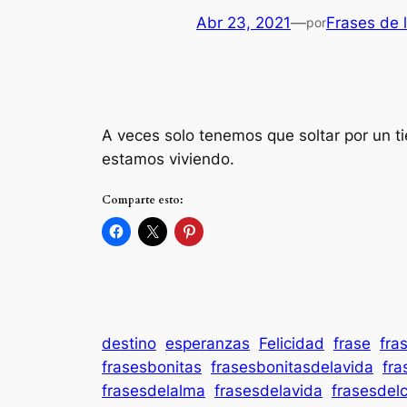
Abr 23, 2021
—
Frases de 
por
A veces solo tenemos que soltar por un t
estamos viviendo.
Comparte esto:
destino
esperanzas
Felicidad
frase
fra
frasesbonitas
frasesbonitasdelavida
fra
frasesdelalma
frasesdelavida
frasesdel