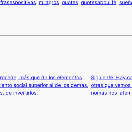
frasespositivas
milagros
quotes
quotesaboulife
sueñ
 procede, más que de los elementos
Siguiente:
Hay co
iento social superior al de los demás,
otras que vemos 
s, de invertirlos.
nomás nos laten 