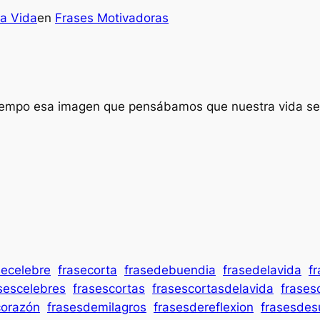
la Vida
en
Frases Motivadoras
iempo esa imagen que pensábamos que nuestra vida sería
secelebre
frasecorta
frasedebuendia
frasedelavida
f
sescelebres
frasescortas
frasescortasdelavida
frases
corazón
frasesdemilagros
frasesdereflexion
frasesdes