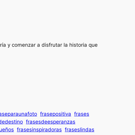
 y comenzar a disfrutar la historia que
raseparaunafoto
frasepositiva
frases
dedestino
frasesdeesperanzas
ueños
frasesinspiradoras
fraseslindas