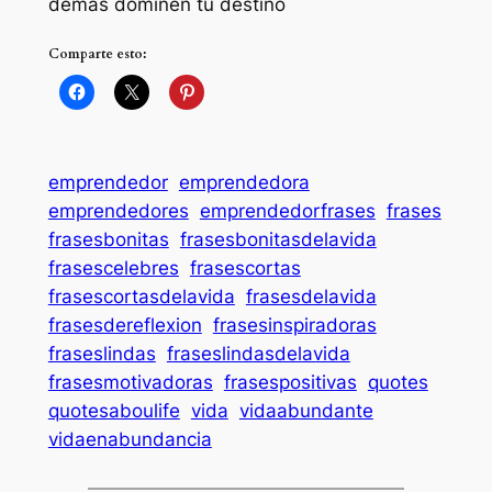
demás dominen tu destino
Comparte esto:
emprendedor
emprendedora
emprendedores
emprendedorfrases
frases
frasesbonitas
frasesbonitasdelavida
frasescelebres
frasescortas
frasescortasdelavida
frasesdelavida
frasesdereflexion
frasesinspiradoras
fraseslindas
fraseslindasdelavida
frasesmotivadoras
frasespositivas
quotes
quotesaboulife
vida
vidaabundante
vidaenabundancia