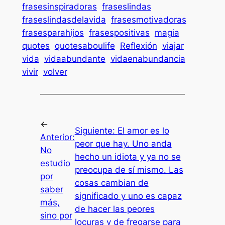
frasesinspiradoras
fraseslindas
fraseslindasdelavida
frasesmotivadoras
frasesparahijos
frasespositivas
magia
quotes
quotesaboulife
Reflexión
viajar
vida
vidaabundante
vidaenabundancia
vivir
volver
←
Siguiente:
El amor es lo
Anterior:
peor que hay. Uno anda
No
hecho un idiota y ya no se
estudio
preocupa de sí mismo. Las
por
cosas cambian de
saber
significado y uno es capaz
más,
de hacer las peores
sino por
locuras y de fregarse para