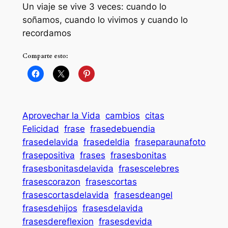
Un viaje se vive 3 veces: cuando lo
soñamos, cuando lo vivimos y cuando lo
recordamos
Comparte esto:
Aprovechar la Vida
cambios
citas
Felicidad
frase
frasedebuendia
frasedelavida
frasedeldia
fraseparaunafoto
frasepositiva
frases
frasesbonitas
frasesbonitasdelavida
frasescelebres
frasescorazon
frasescortas
frasescortasdelavida
frasesdeangel
frasesdehijos
frasesdelavida
frasesdereflexion
frasesdevida