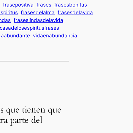
frasepositiva
frases
frasesbonitas
spiritus
frasesdelalma
frasesdelavida
indas
fraseslindasdelavida
acasadelosespiritusfrases
daabundante
vidaenabundancia
os que tienen que
ra parte del