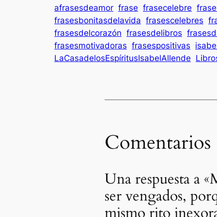
afrasesdeamor
frase
frasecelebre
frase
frasesbonitasdelavida
frasescelebres
fr
frasesdelcorazón
frasesdelibros
frasesd
frasesmotivadoras
frasespositivas
isabe
LaCasadelosEspíritusIsabelAllende
Libro
Comentarios
Una respuesta a «M
ser vengados, porq
mismo rito inexor