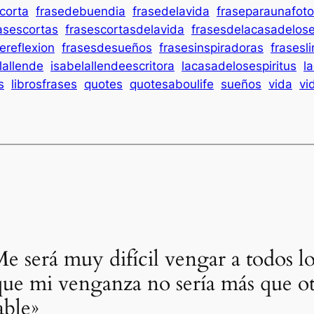
corta
frasedebuendia
frasedelavida
fraseparaunafoto
asescortas
frasescortasdelavida
frasesdelacasadelose
ereflexion
frasesdesueños
frasesinspiradoras
frasesl
lallende
isabelallendeescritora
lacasadelosespiritus
l
s
librosfrases
quotes
quotesaboulife
sueños
vida
vi
e será muy difícil vengar a todos l
ue mi venganza no sería más que ot
able»