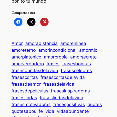
bonito tu mundo
Comparte esto:
Amor
amoradistancia
amorenlinea
amoreterno
amorincondicional
amormio
amorplatonico
amorpropio
amorsecreto
amorverdadero
frases
frasesbonitas
frasesbonitasdelavida
frasescelebres
frasescortas
frasescortasdelavida
frasesdeamor
frasesdelavida
frasesdepelículas
frasesinspiradoras
fraseslindas
fraseslindasdelavida
frasesmotivadoras
frasespositivas
quotes
quotesaboulife
vida
vidaabundante