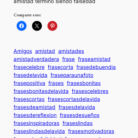
amistad terminó siendo falsedad
Comparte esto:
Amigos
amistad
amistades
amistadverdadera
frase
fraseamistad
frasecelebre
frasecorta
frasedebuendia
frasedelavida
fraseparaunafoto
frasepositiva
frases
frasesbonitas
frasesbonitasdelavida
frasescelebres
frasescortas
frasescortasdelavida
frasesdeamistad
frasesdelavida
frasesdereflexion
frasesdesueños
frasesinspiradoras
fraseslindas
fraseslindasdelavida
frasesmotivadoras