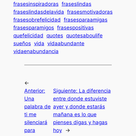
frasesinspiradoras
fraseslindas
fraseslindasdelavida
frasesmotivadoras
frasesobrefelicidad
frasesparaamigas
frasesparamigos
frasespositivas
quefelicidad
quotes
quotesaboulife
sueños
vida
vidaabundante
vidaenabundancia
←
Anterior:
Siguiente:
La diferencia
Una
entre donde estuviste
palabra de
ayer y donde estarás
ti me
mañana es lo que
silenciará
pienses digas y hagas
para
hoy
→