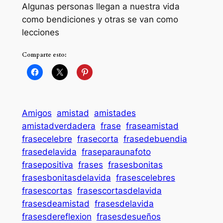
Algunas personas llegan a nuestra vida
como bendiciones y otras se van como
lecciones
Comparte esto:
Amigos
amistad
amistades
amistadverdadera
frase
fraseamistad
frasecelebre
frasecorta
frasedebuendia
frasedelavida
fraseparaunafoto
frasepositiva
frases
frasesbonitas
frasesbonitasdelavida
frasescelebres
frasescortas
frasescortasdelavida
frasesdeamistad
frasesdelavida
frasesdereflexion
frasesdesueños