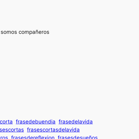
,
somos compañeros
corta
frasedebuendia
frasedelavida
asescortas
frasescortasdelavida
bros
frasesdereflexion
frasesdesueños