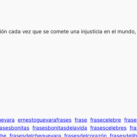
ión cada vez que se comete una injusticia en el mundo
uevara
ernestoguevarafrases
frase
frasecelebre
frase
rasesbonitas
frasesbonitasdelavida
frasescelebres
fr
che
frasesdelcheguevara
frasesdelcorazón
frasesdeli