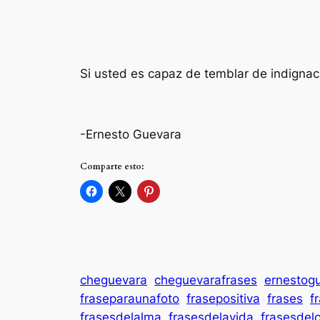
Si usted es capaz de temblar de indignac
-Ernesto Guevara
Comparte esto:
cheguevara
cheguevarafrases
ernestog
fraseparaunafoto
frasepositiva
frases
f
frasesdelalma
frasesdelavida
frasesdel