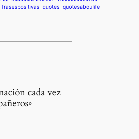
frasespositivas
quotes
quotesaboulife
gnación cada vez
pañeros»