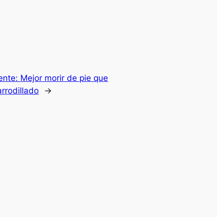
ente:
Mejor morir de pie que
 arrodillado
→