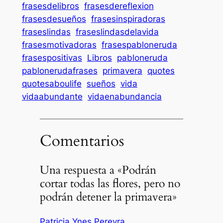
frasesdelibros
frasesdereflexion
frasesdesueños
frasesinspiradoras
fraseslindas
fraseslindasdelavida
frasesmotivadoras
frasespabloneruda
frasespositivas
Libros
pabloneruda
pablonerudafrases
primavera
quotes
quotesaboulife
sueños
vida
vidaabundante
vidaenabundancia
Comentarios
Una respuesta a «Podrán
cortar todas las flores, pero no
podrán detener la primavera»
Patricia Ynes Pereyra