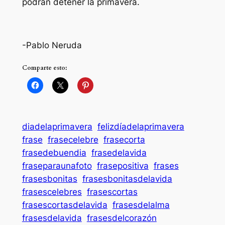
podrán detener la primavera.
-Pablo Neruda
Comparte esto:
diadelaprimavera
felizdíadelaprimavera
frase
frasecelebre
frasecorta
frasedebuendia
frasedelavida
fraseparaunafoto
frasepositiva
frases
frasesbonitas
frasesbonitasdelavida
frasescelebres
frasescortas
frasescortasdelavida
frasesdelalma
frasesdelavida
frasesdelcorazón