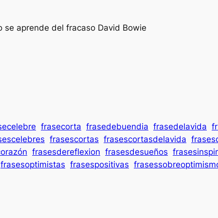
o se aprende del fracaso David Bowie
secelebre
frasecorta
frasedebuendia
frasedelavida
f
sescelebres
frasescortas
frasescortasdelavida
frases
corazón
frasesdereflexion
frasesdesueños
frasesinspi
frasesoptimistas
frasespositivas
frasessobreoptimism