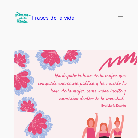
Saltar
al
Frases de la vida
contenido