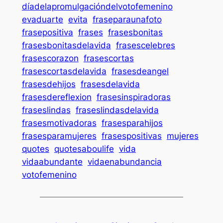
díadelapromulgacióndelvotofemenino
evaduarte
evita
fraseparaunafoto
frasepositiva
frases
frasesbonitas
frasesbonitasdelavida
frasescelebres
frasescorazon
frasescortas
frasescortasdelavida
frasesdeangel
frasesdehijos
frasesdelavida
frasesdereflexion
frasesinspiradoras
fraseslindas
fraseslindasdelavida
frasesmotivadoras
frasesparahijos
frasesparamujeres
frasespositivas
mujeres
quotes
quotesaboulife
vida
vidaabundante
vidaenabundancia
votofemenino