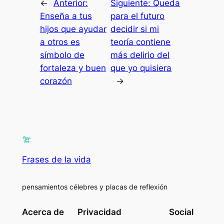
←
Anterior:
Siguiente:
Queda
Enseña a tus
para el futuro
hijos que ayudar
decidir si mi
a otros es
teoría contiene
símbolo de
más delirio del
fortaleza y buen
que yo quisiera
corazón
→
Frases de la vida
pensamientos célebres y placas de reflexión
Acerca de
Privacidad
Social