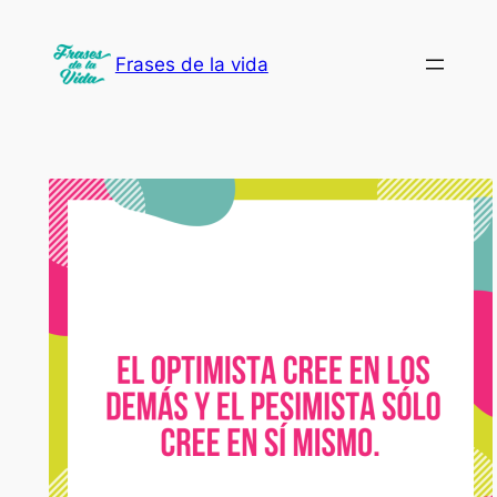
Saltar
al
Frases de la vida
contenido