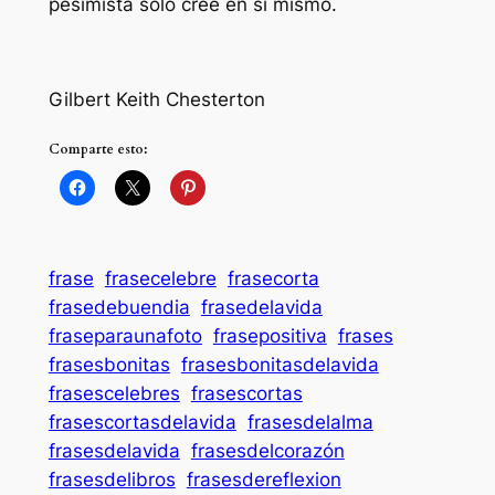
pesimista sólo cree en sí mismo.
Gilbert Keith Chesterton
Comparte esto:
frase
frasecelebre
frasecorta
frasedebuendia
frasedelavida
fraseparaunafoto
frasepositiva
frases
frasesbonitas
frasesbonitasdelavida
frasescelebres
frasescortas
frasescortasdelavida
frasesdelalma
frasesdelavida
frasesdelcorazón
frasesdelibros
frasesdereflexion