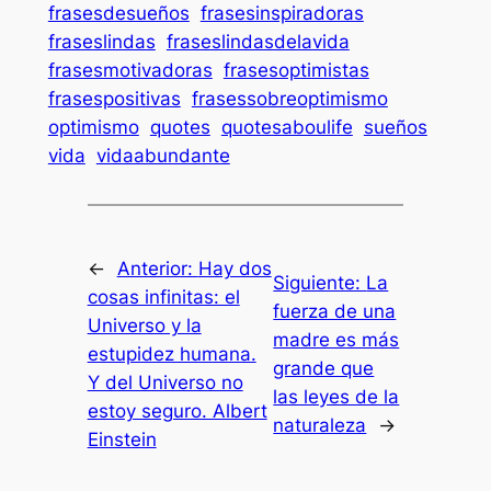
frasesdesueños
frasesinspiradoras
fraseslindas
fraseslindasdelavida
frasesmotivadoras
frasesoptimistas
frasespositivas
frasessobreoptimismo
optimismo
quotes
quotesaboulife
sueños
vida
vidaabundante
←
Anterior:
Hay dos
Siguiente:
La
cosas infinitas: el
fuerza de una
Universo y la
madre es más
estupidez humana.
grande que
Y del Universo no
las leyes de la
estoy seguro. Albert
naturaleza
→
Einstein