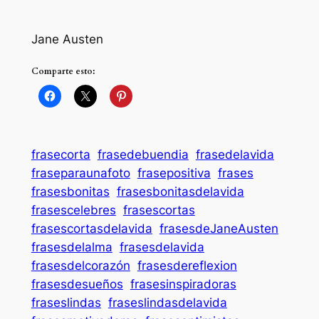
Jane Austen
Comparte esto:
frasecorta
frasedebuendia
frasedelavida
fraseparaunafoto
frasepositiva
frases
frasesbonitas
frasesbonitasdelavida
frasescelebres
frasescortas
frasescortasdelavida
frasesdeJaneAusten
frasesdelalma
frasesdelavida
frasesdelcorazón
frasesdereflexion
frasesdesueños
frasesinspiradoras
fraseslindas
fraseslindasdelavida