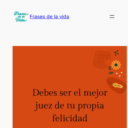
Saltar
al
Frases de la vida
contenido