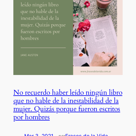
No recuerdo haber leído ningún libro
que no hable de la inestabilidad de la
mujer. Quizás porque fueron escritos
por hombres
Mar 3, 2021
—
Frases de la Vida
por