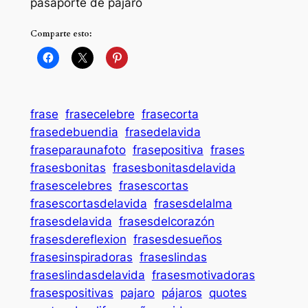
pasaporte de pájaro
Comparte esto:
frase
frasecelebre
frasecorta
frasedebuendia
frasedelavida
fraseparaunafoto
frasepositiva
frases
frasesbonitas
frasesbonitasdelavida
frasescelebres
frasescortas
frasescortasdelavida
frasesdelalma
frasesdelavida
frasesdelcorazón
frasesdereflexion
frasesdesueños
frasesinspiradoras
fraseslindas
fraseslindasdelavida
frasesmotivadoras
frasespositivas
pajaro
pájaros
quotes