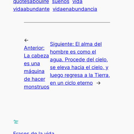
quotesaboulife
sueños
vida
vidaabundante
vidaenabundancia
←
Siguiente:
El alma del
Anterior:
hombre es como el
La cabeza
agua. Procede del cielo,
es una
se eleva hacia el cielo, y
máquina
luego regresa a la Tierra,
de hacer
en un ciclo eterno
→
monstruos
Frases de la vida