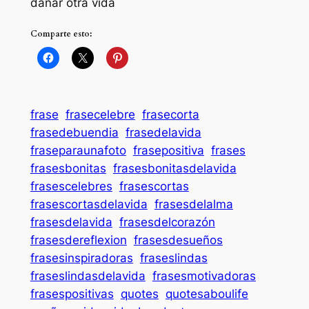
dañar otra vida
Comparte esto:
frase
frasecelebre
frasecorta
frasedebuendia
frasedelavida
fraseparaunafoto
frasepositiva
frases
frasesbonitas
frasesbonitasdelavida
frasescelebres
frasescortas
frasescortasdelavida
frasesdelalma
frasesdelavida
frasesdelcorazón
frasesdereflexion
frasesdesueños
frasesinspiradoras
fraseslindas
fraseslindasdelavida
frasesmotivadoras
frasespositivas
quotes
quotesaboulife