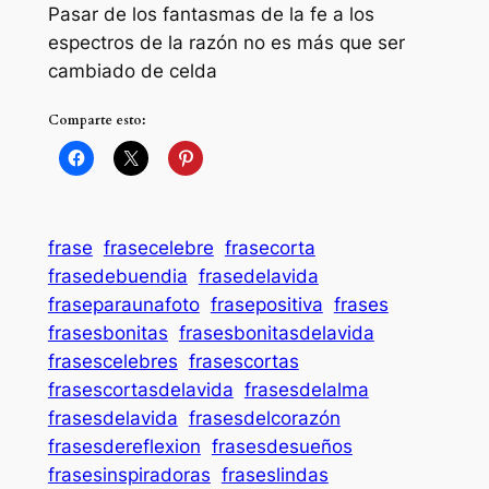
Pasar de los fantasmas de la fe a los
espectros de la razón no es más que ser
cambiado de celda
Comparte esto:
frase
frasecelebre
frasecorta
frasedebuendia
frasedelavida
fraseparaunafoto
frasepositiva
frases
frasesbonitas
frasesbonitasdelavida
frasescelebres
frasescortas
frasescortasdelavida
frasesdelalma
frasesdelavida
frasesdelcorazón
frasesdereflexion
frasesdesueños
frasesinspiradoras
fraseslindas