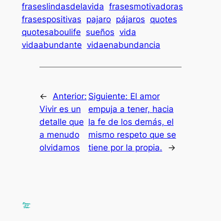
fraseslindasdelavida
frasesmotivadoras
frasespositivas
pajaro
pájaros
quotes
quotesaboulife
sueños
vida
vidaabundante
vidaenabundancia
←
Anterior:
Siguiente:
El amor
Vivir es un
empuja a tener, hacia
detalle que
la fe de los demás, el
a menudo
mismo respeto que se
olvidamos
tiene por la propia.
→