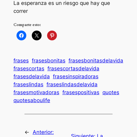
La esperanza es un riesgo que hay que
correr
Comparte esto:
frases
frasesbonitas
frasesbonitasdelavida
frasescortas
frasescortasdelavida
frasesdelavida
frasesinspiradoras
fraseslindas
fraseslindasdelavida
frasesmotivadoras
frasespositivas
quotes
quotesaboulife
←
Anterior:
Siguiente:
La