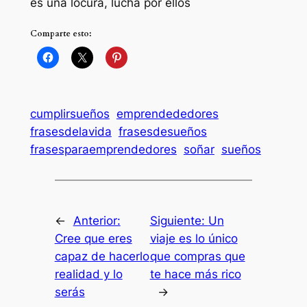
es una locura, lucha por ellos
Comparte esto:
cumplirsueños
emprendededores
frasesdelavida
frasesdesueños
frasesparaemprendedores
soñar
sueños
←
Anterior:
Siguiente:
Un
Cree que eres
viaje es lo único
capaz de hacerlo
que compras que
realidad y lo
te hace más rico
serás
→