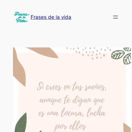
Saltar
al
Frases de la vida
contenido