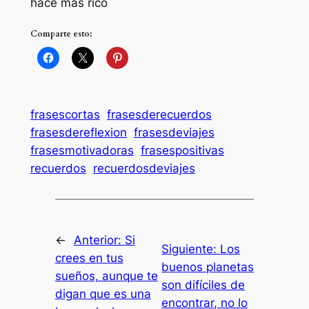
hace más rico
Comparte esto:
frasescortas
frasesderecuerdos
frasesdereflexion
frasesdeviajes
frasesmotivadoras
frasespositivas
recuerdos
recuerdosdeviajes
←
Anterior:
Si
Siguiente:
Los
crees en tus
buenos planetas
sueños, aunque te
son difíciles de
digan que es una
encontrar, no lo