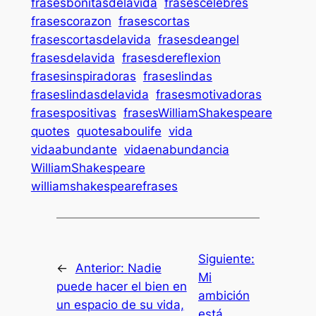
frasesbonitasdelavida
frasescelebres
frasescorazon
frasescortas
frasescortasdelavida
frasesdeangel
frasesdelavida
frasesdereflexion
frasesinspiradoras
fraseslindas
fraseslindasdelavida
frasesmotivadoras
frasespositivas
frasesWilliamShakespeare
quotes
quotesaboulife
vida
vidaabundante
vidaenabundancia
WilliamShakespeare
williamshakespearefrases
Siguiente:
←
Anterior:
Nadie
Mi
puede hacer el bien en
ambición
un espacio de su vida,
está