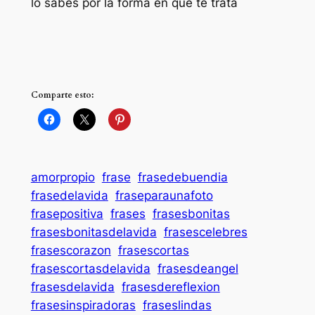
lo sabes por la forma en que te trata
Comparte esto:
amorpropio
frase
frasedebuendia
frasedelavida
fraseparaunafoto
frasepositiva
frases
frasesbonitas
frasesbonitasdelavida
frasescelebres
frasescorazon
frasescortas
frasescortasdelavida
frasesdeangel
frasesdelavida
frasesdereflexion
frasesinspiradoras
fraseslindas