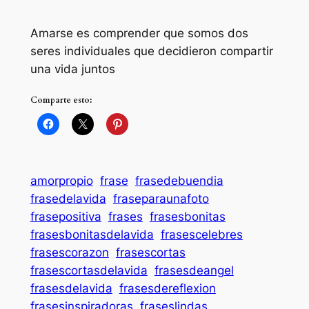
Amarse es comprender que somos dos
seres individuales que decidieron compartir
una vida juntos
Comparte esto:
amorpropio
frase
frasedebuendia
frasedelavida
fraseparaunafoto
frasepositiva
frases
frasesbonitas
frasesbonitasdelavida
frasescelebres
frasescorazon
frasescortas
frasescortasdelavida
frasesdeangel
frasesdelavida
frasesdereflexion
frasesinspiradoras
fraseslindas