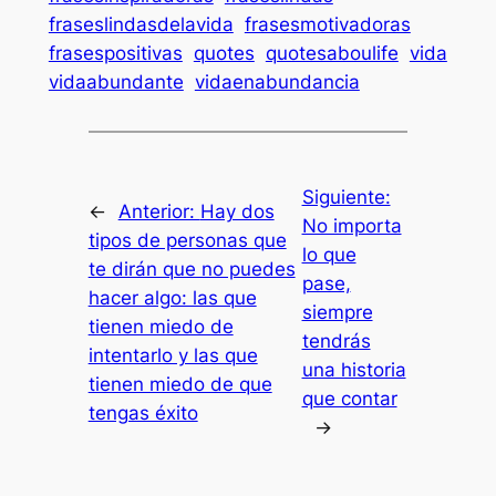
fraseslindasdelavida
frasesmotivadoras
frasespositivas
quotes
quotesaboulife
vida
vidaabundante
vidaenabundancia
Siguiente:
←
Anterior:
Hay dos
No importa
tipos de personas que
lo que
te dirán que no puedes
pase,
hacer algo: las que
siempre
tienen miedo de
tendrás
intentarlo y las que
una historia
tienen miedo de que
que contar
tengas éxito
→