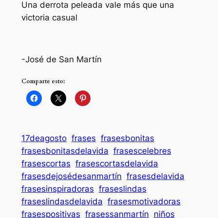
Una derrota peleada vale más que una
victoria casual
-José de San Martín
Comparte esto:
17deagosto
frases
frasesbonitas
frasesbonitasdelavida
frasescelebres
frasescortas
frasescortasdelavida
frasesdejosédesanmartín
frasesdelavida
frasesinspiradoras
fraseslindas
fraseslindasdelavida
frasesmotivadoras
frasespositivas
frasessanmartín
niños