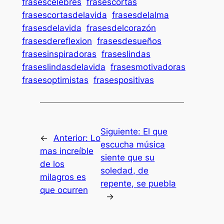
frasescelebres
frasescortas
frasescortasdelavida
frasesdelalma
frasesdelavida
frasesdelcorazón
frasesdereflexion
frasesdesueños
frasesinspiradoras
fraseslindas
fraseslindasdelavida
frasesmotivadoras
frasesoptimistas
frasespositivas
Siguiente:
El que
←
Anterior:
Lo
escucha música
mas increíble
siente que su
de los
soledad, de
milagros es
repente, se puebla
que ocurren
→