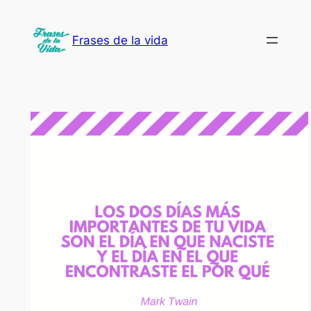
Saltar
al
Frases de la vida
contenido