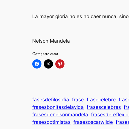
La mayor gloria no es no caer nunca, sin
Nelson Mandela
Comparte esto:
fasesdefilosofia
frase
frasecelebre
fras
frasesbonitasdelavida
frasescelebres
fr
frasesdenelsonmandela
frasesdereflexio
frasesoptimistas
frasesoscarwilde
frase