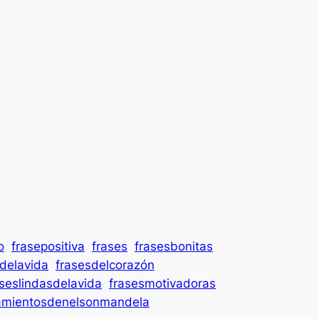
o
frasepositiva
frases
frasesbonitas
delavida
frasesdelcorazón
aseslindasdelavida
frasesmotivadoras
amientosdenelsonmandela