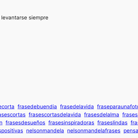
o levantarse siempre
ecorta
frasedebuendia
frasedelavida
fraseparaunafot
asescortas
frasescortasdelavida
frasesdelalma
frases
n
frasesdesueños
frasesinspiradoras
fraseslindas
fr
spositivas
nelsonmandela
nelsonmandelafrases
pens