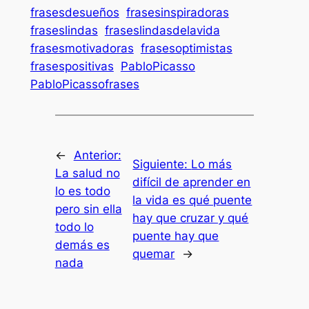
frasesdesueños
frasesinspiradoras
fraseslindas
fraseslindasdelavida
frasesmotivadoras
frasesoptimistas
frasespositivas
PabloPicasso
PabloPicassofrases
←
Anterior:
Siguiente:
Lo más
La salud no
difícil de aprender en
lo es todo
la vida es qué puente
pero sin ella
hay que cruzar y qué
todo lo
puente hay que
demás es
quemar
→
nada