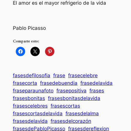
El amor es el mayor refrigerio de la vida
Pablo Picasso
Comparte esto:
fasesdefilosofia
frase
frasecelebre
frasecorta
frasedebuendia
frasedelavida
fraseparaunafoto
frasepositiva
frases
frasesbonitas
frasesbonitasdelavida
frasescelebres
frasescortas
frasescortasdelavida
frasesdelalma
frasesdelavida
frasesdelcorazón
frasesdePabloPicasso
frasesdereflexion