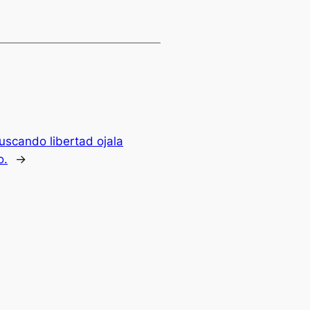
scando libertad ojala
o.
→