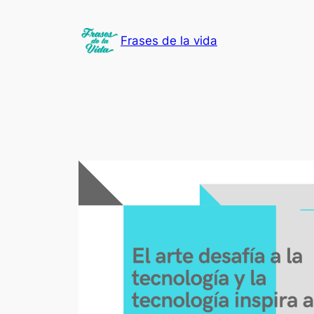
Saltar
al
Frases de la vida
contenido