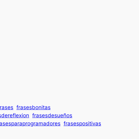
frases
frasesbonitas
sdereflexion
frasesdesueños
rasesparaprogramadores
frasespositivas