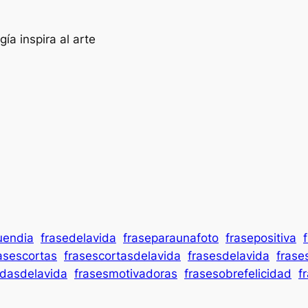
gía inspira al arte
uendia
frasedelavida
fraseparaunafoto
frasepositiva
asescortas
frasescortasdelavida
frasesdelavida
frase
ndasdelavida
frasesmotivadoras
frasesobrefelicidad
f