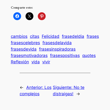
Comparte esto:
cambios
citas
Felicidad
frasedeldia
frases
frasescelebres
frasesdelavida
frasesdevida
frasesinspiradoras
frasesmotivadoras
frasespositivas
quotes
Reflexión
vida
vivir
←
Anterior:
Los
Siguiente:
No te
complejos
distraigas!
→