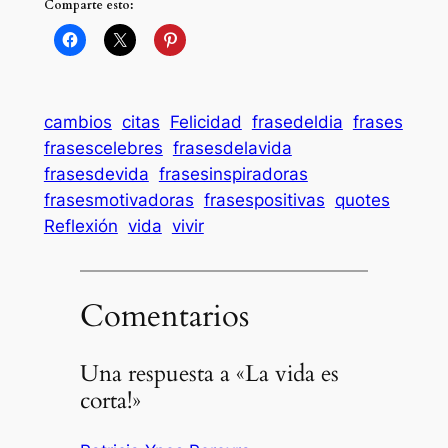
Comparte esto:
cambios
citas
Felicidad
frasedeldia
frases
frasescelebres
frasesdelavida
frasesdevida
frasesinspiradoras
frasesmotivadoras
frasespositivas
quotes
Reflexión
vida
vivir
Comentarios
Una respuesta a «La vida es
corta!»